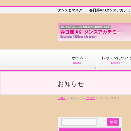
ダンスとマスク！ 春日部AKIダンスアカデ
ホーム
レッスンについ
home
Lesson
お知らせ
HOME
»
お知らせ »
ブログ
»
ダンスとマスク！