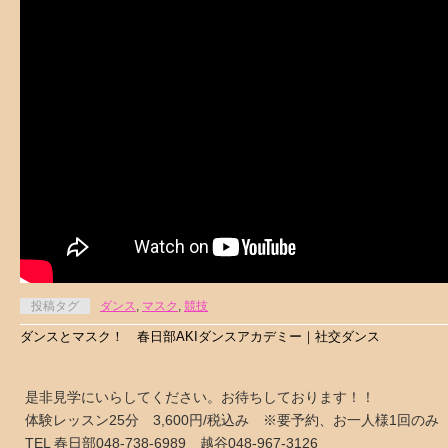
投稿タグ
ダンス
,
マスク
,
競技
ダンスとマスク！ 春日部AKIダンスアカデミー｜社交ダンス
是非見学にいらしてください。お待ちしております！！
体験レッスン25分 3,600円/税込み ※要予約、お一人様1回のみ
TEL 春日部048-738-6989 越谷048-967-3126