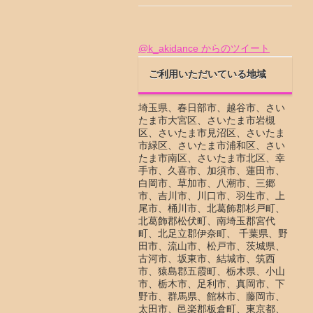
@k_akidance からのツイート
ご利用いただいている地域
埼玉県、春日部市、越谷市、さい
たま市大宮区、さいたま市岩槻
区、さいたま市見沼区、さいたま
市緑区、さいたま市浦和区、さい
たま市南区、さいたま市北区、幸
手市、久喜市、加須市、蓮田市、
白岡市、草加市、八潮市、三郷
市、吉川市、川口市、羽生市、上
尾市、桶川市、北葛飾郡杉戸町、
北葛飾郡松伏町、南埼玉郡宮代
町、北足立郡伊奈町、 千葉県、野
田市、流山市、松戸市、茨城県、
古河市、坂東市、結城市、筑西
市、猿島郡五霞町、栃木県、小山
市、栃木市、足利市、真岡市、下
野市、群馬県、館林市、藤岡市、
太田市、邑楽郡板倉町、東京都、