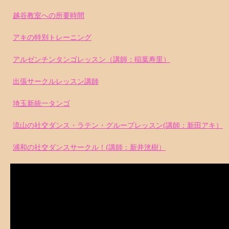
越谷教室への所要時間
アキの特別トレーニング
アルゼンチンタンゴレッスン（講師：稲葉寿里）
出張サークルレッスン講師
埼玉新統一タンゴ
流山の社交ダンス・ラテン・グループレッスン(講師：新田アキ）
浦和の社交ダンスサークル！(講師：新井洸樹）