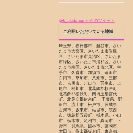
@k_akidance からのツイート
ご利用いただいている地域
埼玉県、春日部市、越谷市、さい
たま市大宮区、さいたま市岩槻
区、さいたま市見沼区、さいたま
市緑区、さいたま市浦和区、さい
たま市南区、さいたま市北区、幸
手市、久喜市、加須市、蓮田市、
白岡市、草加市、八潮市、三郷
市、吉川市、川口市、羽生市、上
尾市、桶川市、北葛飾郡杉戸町、
北葛飾郡松伏町、南埼玉郡宮代
町、北足立郡伊奈町、 千葉県、野
田市、流山市、松戸市、茨城県、
古河市、坂東市、結城市、筑西
市、猿島郡五霞町、栃木県、小山
市、栃木市、足利市、真岡市、下
野市、群馬県、館林市、藤岡市、
太田市、邑楽郡板倉町、東京都、