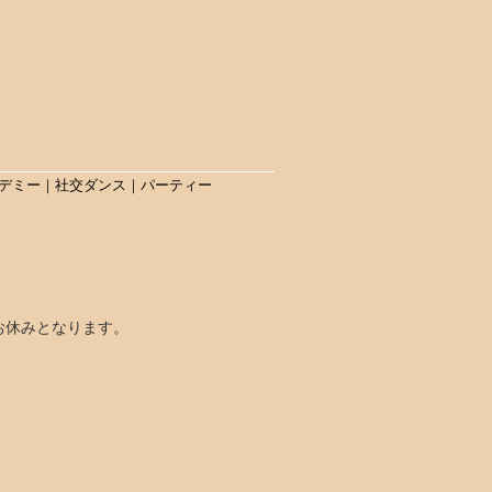
アカデミー｜社交ダンス｜パーティー
室はお休みとなります。