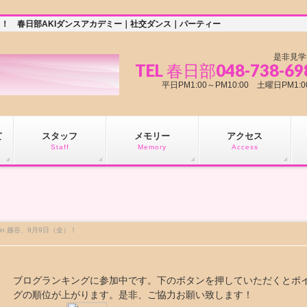
（金）！ 春日部AKIダンスアカデミー｜社交ダンス｜パーティー
是非見学
TEL 春日部048-738-69
平日PM1:00～PM10:00 土曜日PM
て
スタッフ
メモリー
アクセス
Staff
Memory
Access
in 越谷、9月9日（金）！
ブログランキングに参加中です。下のボタンを押していただくとポ
グの順位が上がります。是非、ご協力お願い致します！