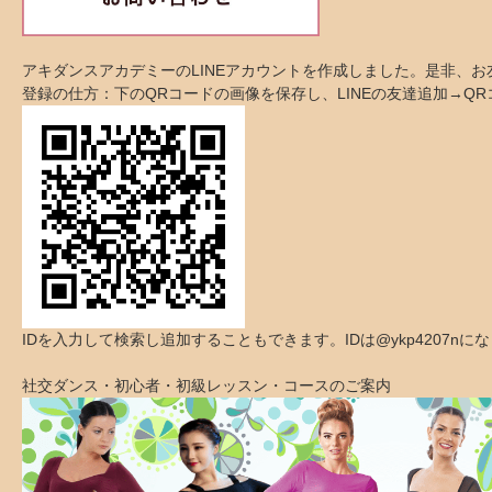
アキダンスアカデミーのLINEアカウントを作成しました。是非、
登録の仕方：下のQRコードの画像を保存し、LINEの友達追加→Q
IDを入力して検索し追加することもできます。IDは@ykp4207nに
社交ダンス・初心者・初級レッスン・コースのご案内