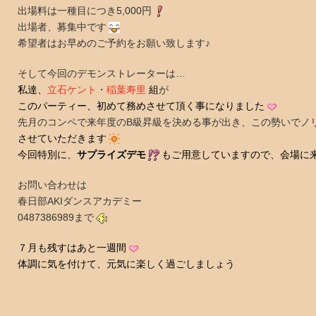
出場料は一種目につき5,000円
出場者、募集中です
希望者はお早めのご予約をお願い致します♪
そして今回のデモンストレーターは…
私達、
立石ケント
・
稲葉寿里
組
が
このパーティー、
初めて務めさせて頂く事になりました
先月のコンペで来年度のB級昇級を決める事が出き、この勢いでノ
させていただきます
今回特別に、
サプライズデモ
もご用意していますので、会場に
お問い合わせは
春日部AKIダンスアカデミー
0487386989まで
７月も残すはあと一週間
体調に気を付けて、元気に楽しく過ごしましょう