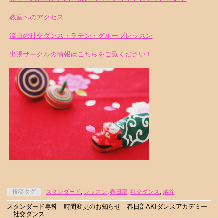
教室へのアクセス
流山の社交ダンス・ラテン・グループレッスン
出張サークルの情報はこちらをご覧ください！
投稿タグ
スタンダード
,
レッスン
,
春日部
,
社交ダンス
,
越谷
スタンダード専科 時間変更のお知らせ 春日部AKIダンスアカデミー
｜社交ダンス