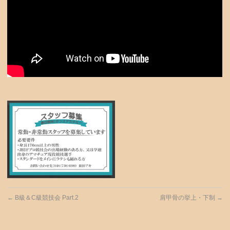
←
B級＆C級競技会 Part.2
肩甲骨の挙上・下制
→