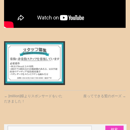
←
[million]様よりスポンサードをいた
座ってできる鷲のポーズ
→
だきました！