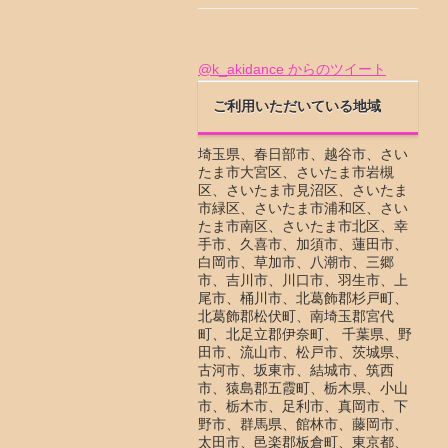
@k_akidance からのツイート
ご利用いただいている地域
埼玉県、春日部市、越谷市、さい
たま市大宮区、さいたま市岩槻
区、さいたま市見沼区、さいたま
市緑区、さいたま市浦和区、さい
たま市南区、さいたま市北区、幸
手市、久喜市、加須市、蓮田市、
白岡市、草加市、八潮市、三郷
市、吉川市、川口市、羽生市、上
尾市、桶川市、北葛飾郡杉戸町、
北葛飾郡松伏町、南埼玉郡宮代
町、北足立郡伊奈町、 千葉県、野
田市、流山市、松戸市、茨城県、
古河市、坂東市、結城市、筑西
市、猿島郡五霞町、栃木県、小山
市、栃木市、足利市、真岡市、下
野市、群馬県、館林市、藤岡市、
太田市、邑楽郡板倉町、東京都、