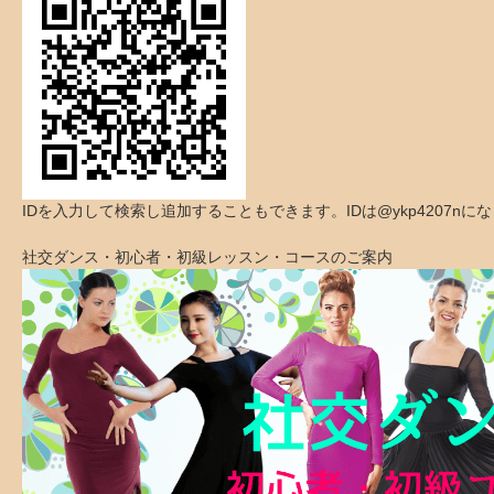
IDを入力して検索し追加することもできます。IDは@ykp4207nに
社交ダンス・初心者・初級レッスン・コースのご案内