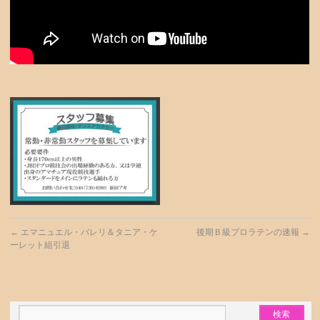
←
エマニュエル・バレリ＆タニア・ケ
後期Ｂ級プロラテンの速報
→
ーレット組引退