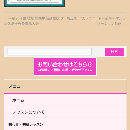
←
平成28年度 後期 関東甲信越競技 ダ
埼玉統一ワルツパートⅡ前半アマルガ
ンス選手権長野県大会
メーション動画
→
メニュー
ホーム
レッスンについて
初心者・初級レッスン