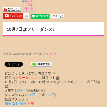
10月7日はフリーダンス♪
投稿日 : 2016年9月30日 | カテゴリー :
ブログ
おはようございます、寿里です
10月の
フリーダンス！
１週目です
10月7日 （金）15時～16時 in アキダンスアカデミー（春日部教
室）
入場料
500円
（非会員の方）
ダンス券４枚
1080円
（一曲
250円
）
担当スタッフは
加藤
塩野 新井
寿里