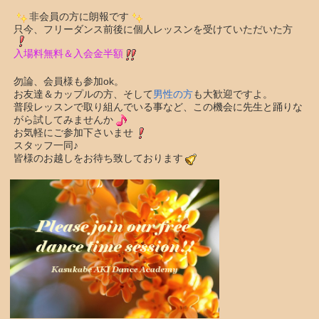
非会員の方に朗報です
只今、フリーダンス前後に個人レッスンを受けていただいた方
入場料無料＆
入会金
半額
勿論、会員様も参加ok。
お友達＆カップルの方、そして
男性の方
も大歓迎ですよ。
普段レッスンで取り組んでいる事など、この機会に先生と踊りな
がら試してみませんか
お気軽にご参加下さいませ
スタッフ一同♪
皆様のお越しをお待ち致しております