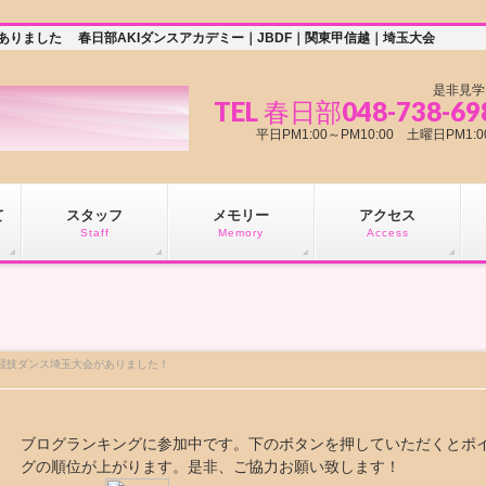
ありました 春日部AKIダンスアカデミー｜JBDF｜関東甲信越｜埼玉大会
是非見学
TEL 春日部048-738-69
平日PM1:00～PM10:00 土曜日PM
て
スタッフ
メモリー
アクセス
Staff
Memory
Access
越競技ダンス埼玉大会がありました！
ブログランキングに参加中です。下のボタンを押していただくとポ
グの順位が上がります。是非、ご協力お願い致します！