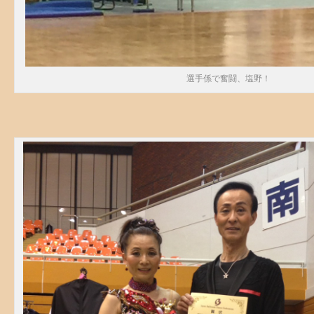
選手係で奮闘、塩野！