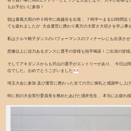
有り難い事に680エントリーとビックな大会となり、人手が必要なた
もお手伝いに参加！
朝は暴風大雨の中５時半に南越谷を出発 、７時半〜まる12時間近
ても疲れましたが 大会運営に携わり裏方の大変さ大切さを学ぶ事が
私はクルマ椅子ダンスのパフォーマンスのフィナーレにも出演させて頂
想像以上に迫力あるダンスに選手の皆様も拍手喝采！ご出演の皆様
そしてアキダンスからも沢山の選手がエントリーがあり、 今日は阿
位でした。おめでとうございました
埼玉大会に参加 及び運営に携わった全ての方に御礼と感謝申し上
特に初の大会実行委員長を務めたあげた涌井先生 、本当にお疲れ