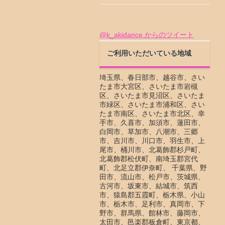
@k_akidance からのツイート
ご利用いただいている地域
埼玉県、春日部市、越谷市、さい
たま市大宮区、さいたま市岩槻
区、さいたま市見沼区、さいたま
市緑区、さいたま市浦和区、さい
たま市南区、さいたま市北区、幸
手市、久喜市、加須市、蓮田市、
白岡市、草加市、八潮市、三郷
市、吉川市、川口市、羽生市、上
尾市、桶川市、北葛飾郡杉戸町、
北葛飾郡松伏町、南埼玉郡宮代
町、北足立郡伊奈町、 千葉県、野
田市、流山市、松戸市、茨城県、
古河市、坂東市、結城市、筑西
市、猿島郡五霞町、栃木県、小山
市、栃木市、足利市、真岡市、下
野市、群馬県、館林市、藤岡市、
太田市、邑楽郡板倉町、東京都、