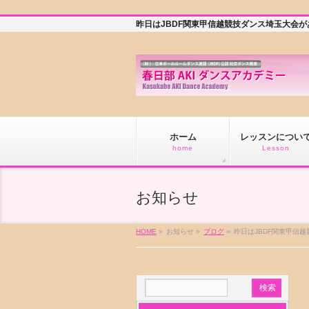
昨日はJBDF関東甲信越競技ダンス埼玉大会が
ホーム
レッスンについ
home
Lesson
お知らせ
HOME
»
お知らせ »
ブログ
»
昨日はJBDF関東甲信