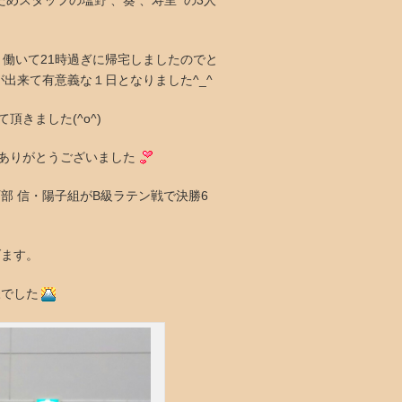
めスタッフの塩野 、葵 、寿里 の3人
く働いて21時過ぎに帰宅しましたのでと
出来て有意義な１日となりました^_^
きました(^o^)
ありがとうございました
部 信・陽子組がB級ラテン戦で決勝6
げます。
様でした