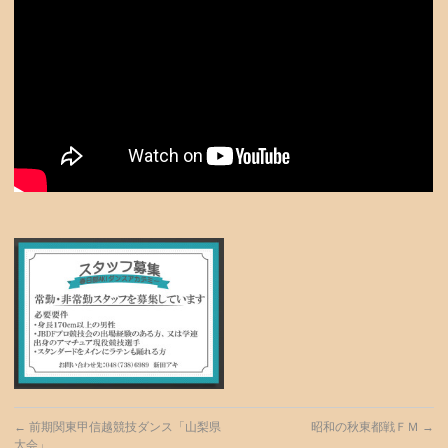
←
前期関東甲信越競技ダンス「山梨県
昭和の秋東都戦ＦＭ
→
大会」