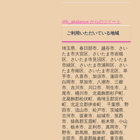
@k_akidance からのツイート
ご利用いただいている地域
埼玉県、春日部市、越谷市、さい
たま市大宮区、さいたま市岩槻
区、さいたま市見沼区、さいたま
市緑区、さいたま市浦和区、さい
たま市南区、さいたま市北区、幸
手市、久喜市、加須市、蓮田市、
白岡市、草加市、八潮市、三郷
市、吉川市、川口市、羽生市、上
尾市、桶川市、北葛飾郡杉戸町、
北葛飾郡松伏町、南埼玉郡宮代
町、北足立郡伊奈町、 千葉県、野
田市、流山市、松戸市、茨城県、
古河市、坂東市、結城市、筑西
市、猿島郡五霞町、栃木県、小山
市、栃木市、足利市、真岡市、下
野市、群馬県、館林市、藤岡市、
太田市、邑楽郡板倉町、東京都、