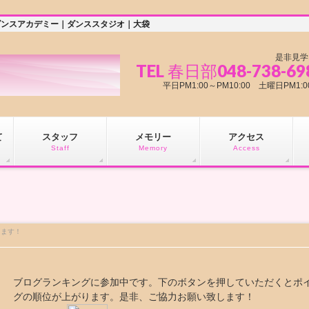
ダンスアカデミー｜ダンススタジオ｜大袋
是非見学
TEL 春日部048-738-69
平日PM1:00～PM10:00 土曜日PM
て
スタッフ
メモリー
アクセス
Staff
Memory
Access
ります！
ブログランキングに参加中です。下のボタンを押していただくとポ
グの順位が上がります。是非、ご協力お願い致します！