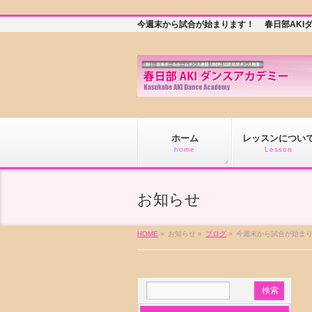
今週末から試合が始まります！ 春日部AKI
ホーム
レッスンについ
home
Lesson
お知らせ
HOME
»
お知らせ »
ブログ
»
今週末から試合が始ま