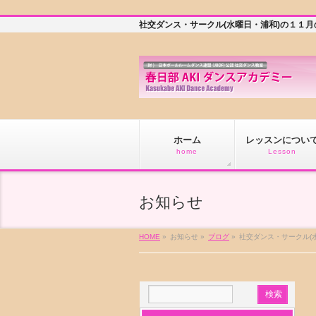
社交ダンス・サークル(水曜日・浦和)の１１
ホーム
レッスンについ
home
Lesson
お知らせ
HOME
»
お知らせ »
ブログ
»
社交ダンス・サークル(