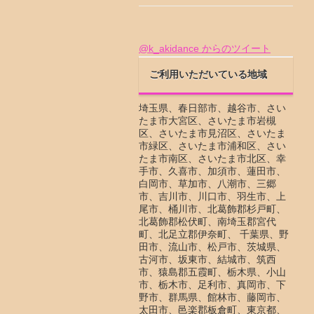
@k_akidance からのツイート
ご利用いただいている地域
埼玉県、春日部市、越谷市、さい
たま市大宮区、さいたま市岩槻
区、さいたま市見沼区、さいたま
市緑区、さいたま市浦和区、さい
たま市南区、さいたま市北区、幸
手市、久喜市、加須市、蓮田市、
白岡市、草加市、八潮市、三郷
市、吉川市、川口市、羽生市、上
尾市、桶川市、北葛飾郡杉戸町、
北葛飾郡松伏町、南埼玉郡宮代
町、北足立郡伊奈町、 千葉県、野
田市、流山市、松戸市、茨城県、
古河市、坂東市、結城市、筑西
市、猿島郡五霞町、栃木県、小山
市、栃木市、足利市、真岡市、下
野市、群馬県、館林市、藤岡市、
太田市、邑楽郡板倉町、東京都、