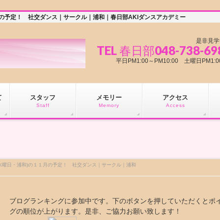
月の予定！ 社交ダンス｜サークル｜浦和｜春日部AKIダンスアカデミー
是非見学
TEL 春日部048-738-69
平日PM1:00～PM10:00 土曜日PM
て
スタッフ
メモリー
アクセス
Staff
Memory
Access
水曜日・浦和)の１１月の予定！ 社交ダンス｜サークル｜浦和
ブログランキングに参加中です。下のボタンを押していただくとポ
グの順位が上がります。是非、ご協力お願い致します！