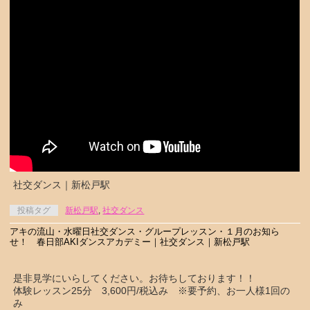
社交ダンス｜新松戸駅
投稿タグ
新松戸駅
,
社交ダンス
アキの流山・水曜日社交ダンス・グループレッスン・１月のお知ら
せ！ 春日部AKIダンスアカデミー｜社交ダンス｜新松戸駅
是非見学にいらしてください。お待ちしております！！
体験レッスン25分 3,600円/税込み ※要予約、お一人様1回の
み