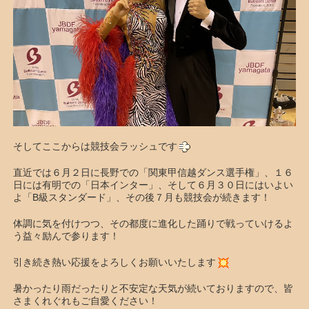
そしてここからは競技会ラッシュです
直近では６月２日に長野での「関東甲信越ダンス選手権」、１６
日には有明での「日本インター」、そして６月３０日にはいよい
よ「B級スタンダード」、その後７月も競技会が続きます！
体調に気を付けつつ、その都度に進化した踊りで戦っていけるよ
う益々励んで参ります！
引き続き熱い応援をよろしくお願いいたします
暑かったり雨だったりと不安定な天気が続いておりますので、皆
さまくれぐれもご自愛ください！