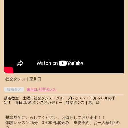
社交ダンス｜東川口
投稿タグ
東川口
,
社交ダンス
越谷教室・土曜日社交ダンス・グループレッスン・５月＆６月の予
定！ 春日部AKIダンスアカデミー｜社交ダンス｜東川口
是非見学にいらしてください。お待ちしております！！
体験レッスン25分 3,600円/税込み ※要予約、お一人様1回の
み