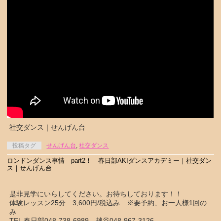
社交ダンス｜せんげん台
投稿タグ
せんげん台
,
社交ダンス
ロンドンダンス事情 part2！ 春日部AKIダンスアカデミー｜社交ダン
ス｜せんげん台
是非見学にいらしてください。お待ちしております！！
体験レッスン25分 3,600円/税込み ※要予約、お一人様1回の
み
TEL 春日部048-738-6989 越谷048-967-3126