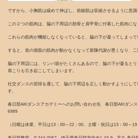
ですから、小胸筋は緩めて伸ばし、前鋸筋は収縮させるように意識
この２つの筋肉は、脇の下周辺の肋骨と肩甲骨に付着した筋肉にな
これらの筋肉が機能しなくなっていると、脇の下が凝ってしまって
すると、首の側面の筋肉が動かなくなって新陳代謝が悪くなり、二
脇の下周辺には、リンパ節がたくさんあるので、脇の下が凝るとリ
肩こりも引き起こしてしまいます。
社交ダンスの習得を通して、脇の下周辺を正しく動かすようにして
す。
春日部AKIダンスアカデミーへのお問い合わせ先 春日部AKIダンスア
6989
（日曜は休業、平日は13：00～22：00、土曜・祝日は13：00～1
春日部教室 〒344-0067 埼玉県春日部市中央1-43-9 富久 春日部ビル