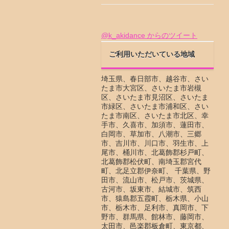
@k_akidance からのツイート
ご利用いただいている地域
埼玉県、春日部市、越谷市、さい
たま市大宮区、さいたま市岩槻
区、さいたま市見沼区、さいたま
市緑区、さいたま市浦和区、さい
たま市南区、さいたま市北区、幸
手市、久喜市、加須市、蓮田市、
白岡市、草加市、八潮市、三郷
市、吉川市、川口市、羽生市、上
尾市、桶川市、北葛飾郡杉戸町、
北葛飾郡松伏町、南埼玉郡宮代
町、北足立郡伊奈町、 千葉県、野
田市、流山市、松戸市、茨城県、
古河市、坂東市、結城市、筑西
市、猿島郡五霞町、栃木県、小山
市、栃木市、足利市、真岡市、下
野市、群馬県、館林市、藤岡市、
太田市、邑楽郡板倉町、東京都、