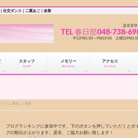
ー｜社交ダンス｜二重あご｜改善
是非見学
TEL 春日部048-738-69
平日PM1:00～PM10:00 土曜日PM
て
スタッフ
メモリー
アクセス
Staff
Memory
Access
ダンス｜二重あご｜改善
ブログランキングに参加中です。下のボタンを押していただくとポ
グの順位が上がります。是非、ご協力お願い致します！