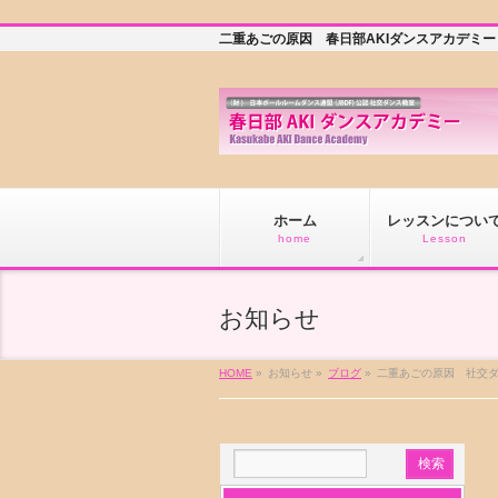
二重あごの原因 春日部AKIダンスアカデミ
ホーム
レッスンについ
home
Lesson
お知らせ
HOME
»
お知らせ »
ブログ
»
二重あごの原因 社交