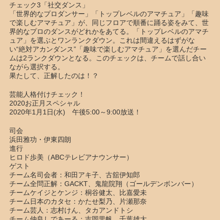
チェック3「社交ダンス」
「世界的なプロダンサー」「トップレベルのアマチュア」「趣味
で楽しむアマチュア」が、同じフロアで順番に踊る姿をみて、世
界的なプロのダンスがどれかをあてる。「トップレベルのアマチ
ュア」を選ぶとワンランクダウン。これは間違えるはずがな
い“絶対アカンダンス”「趣味で楽しむアマチュア」を選んだチー
ムは2ランクダウンとなる。このチェックは、チームで話し合い
ながら選択する。
果たして、正解したのは！？
芸能人格付けチェック！
2020お正月スペシャル
2020年1月1日(水) 午後5:00～9:00放送！
司会
浜田雅功・伊東四朗
進行
ヒロド歩美（ABCテレビアナウンサー）
ゲスト
チーム名司会者：和田アキ子、古舘伊知郎
チーム全問正解：GACKT、鬼龍院翔（ゴールデンボンバー）
チームケイジとケンジ：桐谷健太、比嘉愛未
チーム日本のカタセ：かたせ梨乃、片瀬那奈
チーム芸人：志村けん、タカアンドトシ
チーム仲良しであーる：吉岡里帆、千葉雄大