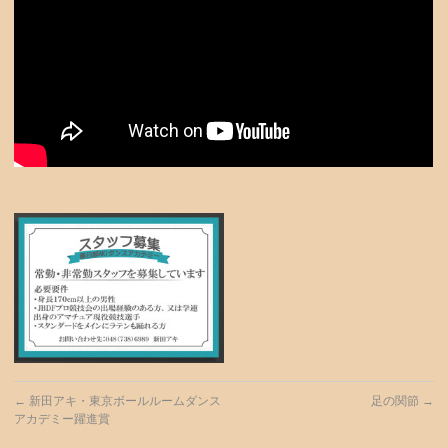
←
新田アキ・東京ボールルームダンス
足の関節
→
アカデミー躍進賞