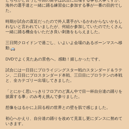
どちらかと言うと今回の留学は試合に出場する事も大事ですが、
海外の選手達と一緒に踊る練習会に参加する事が一番の目的でし
た。
時期が試合の直近だったので外人選手がいるかわからないかもし
れないと言われていましたが、何組か参加していたのでたくさん
一緒に踊る機会をいただき良い刺激をもらえました。
三日間クロイドンで過ごし、いよいよ会場のあるボーンマスへ移
動
DVDでよく見たあの景色へ。感動！嬉しかったです。
試合には一日目にプロライジングスター戦のスタンダード＆ラテ
ン、二日目にプロスタンダード本戦、三日目にプロラテンの本戦
と、全カテゴリー出場してきました。
「とにかく思いっきりフロアのど真ん中で目一杯自分達の踊りを
披露する事」のみ考え挑んで参りました。
想像をはるかに上回る程の世界との壁を肌で感じました。
初心へかえり、自分達の踊りを改めて見直し更にダンスに努めて
いきます。