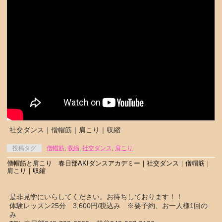
社交ダンス｜僧帽筋｜肩こり｜収縮
投稿タグ
僧帽筋
,
収縮
,
社交ダンス
,
肩こり
僧帽筋と肩こり 春日部AKIダンスアカデミー｜社交ダンス｜僧帽筋｜
肩こり｜収縮
是非見学にいらしてください。お待ちしております！！
体験レッスン25分 3,600円/税込み ※要予約、お一人様1回の
み