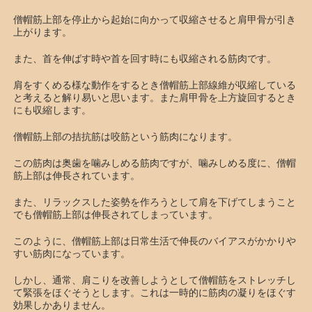
僧帽筋上部を停止から起始に向かって収縮させると肩甲骨が引き
上がります。
また、首を伸ばす時や首を回す時にも収縮される筋肉です。
肩をすくめる様な動作をするとき僧帽筋上部線維が収縮している
と考えると解り易いと思います。また肩甲骨を上方旋回するとき
にも収縮します。
僧帽筋上部の拮抗筋は咬筋という筋肉になります。
この筋肉は奥歯を噛みしめる筋肉ですが、噛みしめる度に、僧帽
筋上部は伸長されています。
また、リラックスした姿勢を作ろうとして肩を下げてしまうこと
でも僧帽筋上部は伸長されてしまっています。
このように、僧帽筋上部は日常生活で伸長のバイアスがかかりや
すい筋肉になっています。
しかし、通常、肩こりを改善しようとして僧帽筋をストレッチし
て緊張をほぐそうとします。これは一時的に筋肉の凝りをほぐす
効果しかありません。