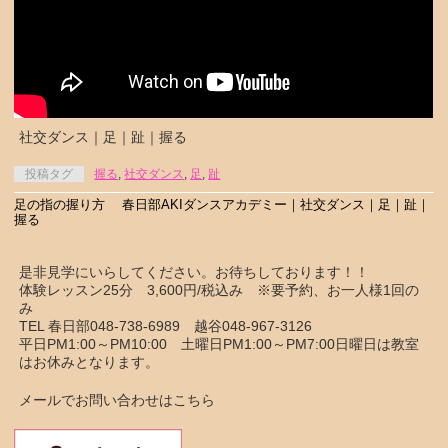
社交ダンス｜足｜趾｜握る
投稿タグ
握る
,
社交ダンス
,
足
,
趾
足の指の握り方 春日部AKIダンスアカデミー｜社交ダンス｜足｜趾｜
握る
是非見学にいらしてください。お待ちしております！！
体験レッスン25分 3,600円/税込み ※要予約、お一人様1回の
み
TEL 春日部048-738-6989 越谷048-967-3126
平日PM1:00～PM10:00 土曜日PM1:00～PM7:00日曜日は教室
はお休みとなります。
メールでお問い合わせはこちら