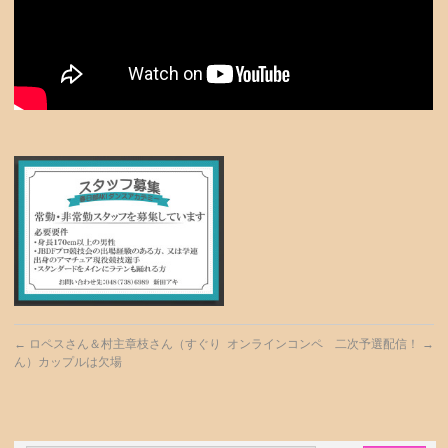
←
ロペスさん＆村主章枝さん（すぐり
オンラインコンペ 二次予選配信！
→
ん）カップルは欠場