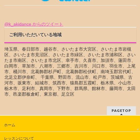
@k_akidance からのツイート
ご利用いただいている地域
埼玉県、春日部市、越谷市、さいたま市大宮区、さいたま市岩槻
区、さいたま市見沼区、さいたま市緑区、さいたま市浦和区、さい
たま市南区、さいたま市北区、幸手市、久喜市、加須市、蓮田市、
白岡市、草加市、八潮市、三郷市、吉川市、川口市、羽生市、上尾
市、桶川市、北葛飾郡杉戸町、北葛飾郡松伏町、南埼玉郡宮代町、
北足立郡伊奈町、 千葉県、野田市、流山市、松戸市、茨城県、古
河市、坂東市、結城市、筑西市、猿島郡五霞町、栃木県、小山市、
栃木市、足利市、真岡市、下野市、群馬県、館林市、藤岡市、太田
市、邑楽郡板倉町、東京都、足立区
PAGETOP
ホーム
レッスンについて