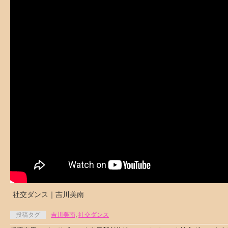
社交ダンス｜吉川美南
投稿タグ
吉川美南
,
社交ダンス