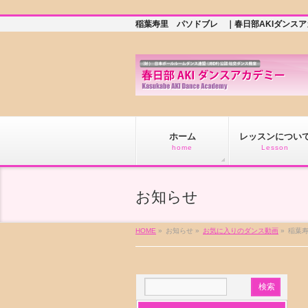
稲葉寿里 パソドブレ ｜春日部AKIダンス
ホーム
レッスンについ
home
Lesson
お知らせ
HOME
»
お知らせ »
お気に入りのダンス動画
»
稲葉