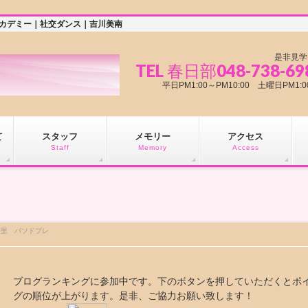
アカデミー｜社交ダンス｜吉川美南
是非見学
TEL 春日部048-738-69
平日PM1:00～PM10:00 土曜日PM
て
スタッフ
メモリー
アクセス
Staff
Memory
Access
寿里 パソドブレ
ブログランキングに参加中です。下のボタンを押していただくとポ
グの順位が上がります。是非、ご協力お願い致します！