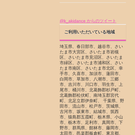
@k_akidance からのツイート
ご利用いただいている地域
埼玉県、春日部市、越谷市、さい
たま市大宮区、さいたま市岩槻
区、さいたま市見沼区、さいたま
市緑区、さいたま市浦和区、さい
たま市南区、さいたま市北区、幸
手市、久喜市、加須市、蓮田市、
白岡市、草加市、八潮市、三郷
市、吉川市、川口市、羽生市、上
尾市、桶川市、北葛飾郡杉戸町、
北葛飾郡松伏町、南埼玉郡宮代
町、北足立郡伊奈町、 千葉県、野
田市、流山市、松戸市、茨城県、
古河市、坂東市、結城市、筑西
市、猿島郡五霞町、栃木県、小山
市、栃木市、足利市、真岡市、下
野市、群馬県、館林市、藤岡市、
太田市、邑楽郡板倉町、東京都、