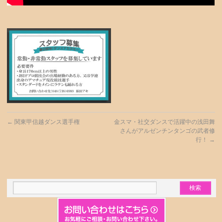
←
関東甲信越ダンス選手権
金スマ・社交ダンスで活躍中の浅田舞
さんがアルゼンチンタンゴの武者修
行！
→