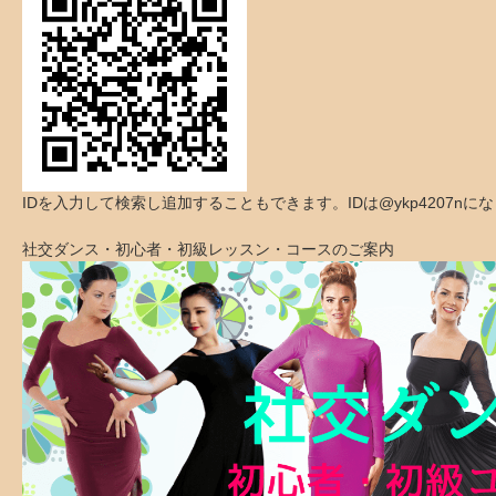
IDを入力して検索し追加することもできます。IDは@ykp4207nに
社交ダンス・初心者・初級レッスン・コースのご案内