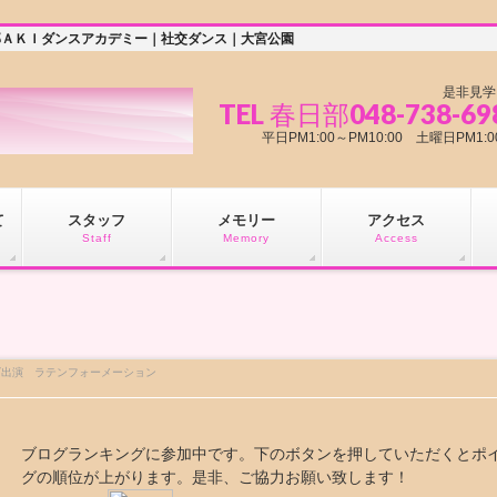
部ＡＫＩダンスアカデミー｜社交ダンス｜大宮公園
是非見学
TEL 春日部048-738-69
平日PM1:00～PM10:00 土曜日PM
て
スタッフ
メモリー
アクセス
Staff
Memory
Access
ビ出演 ラテンフォーメーション
ブログランキングに参加中です。下のボタンを押していただくとポ
グの順位が上がります。是非、ご協力お願い致します！