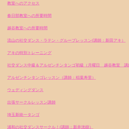
教室へのアクセス
春日部教室への所要時間
越谷教室への所要時間
流山の社交ダンス・ラテン・グループレッスン(講師：新田アキ）
アキの特別トレーニング
社交ダンス中級＆アルゼンチンタンゴ初級（月曜日 越谷教室 講
アルゼンチンタンゴレッスン（講師：稲葉寿里）
ウェディングダンス
出張サークルレッスン講師
埼玉新統一タンゴ
浦和の社交ダンスサークル！(講師：新井洸樹）