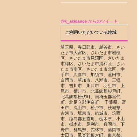
@k_akidance からのツイート
ご利用いただいている地域
埼玉県、春日部市、越谷市、さい
たま市大宮区、さいたま市岩槻
区、さいたま市見沼区、さいたま
市緑区、さいたま市浦和区、さい
たま市南区、さいたま市北区、幸
手市、久喜市、加須市、蓮田市、
白岡市、草加市、八潮市、三郷
市、吉川市、川口市、羽生市、上
尾市、桶川市、北葛飾郡杉戸町、
北葛飾郡松伏町、南埼玉郡宮代
町、北足立郡伊奈町、 千葉県、野
田市、流山市、松戸市、茨城県、
古河市、坂東市、結城市、筑西
市、猿島郡五霞町、栃木県、小山
市、栃木市、足利市、真岡市、下
野市、群馬県、館林市、藤岡市、
太田市、邑楽郡板倉町、東京都、