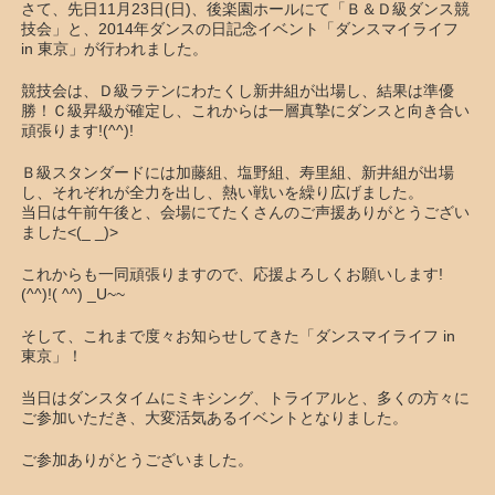
さて、先日11月23日(日)、後楽園ホールにて「Ｂ＆Ｄ級ダンス競
技会」と、2014年ダンスの日記念イベント「ダンスマイライフ
in 東京」が行われました。
競技会は、Ｄ級ラテンにわたくし新井組が出場し、結果は準優
勝！Ｃ級昇級が確定し、これからは一層真摯にダンスと向き合い
頑張ります!(^^)!
Ｂ級スタンダードには加藤組、塩野組、寿里組、新井組が出場
し、それぞれが全力を出し、熱い戦いを繰り広げました。
当日は午前午後と、会場にてたくさんのご声援ありがとうござい
ました<(_ _)>
これからも一同頑張りますので、応援よろしくお願いします!
(^^)!( ^^) _U~~
そして、これまで度々お知らせしてきた「ダンスマイライフ in
東京」！
当日はダンスタイムにミキシング、トライアルと、多くの方々に
ご参加いただき、大変活気あるイベントとなりました。
ご参加ありがとうございました。